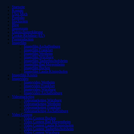
Startseite
Kontakt
Über Mich
Portfolio
Hochzeiten
Blog
Impressum
Datenschutzerklärung
Cookie-Richtlinie (EU)
Postproduction
Imagefilm
Imagefilm Aschaffenburg
Imagefilm Frankfurt
Imagefilm Wertheim
Imagefilm Würzburg
Imagefilm Tauberbischofsheim
Imagefilm Bad Mergentheim
Imagefilm Buchen
Imagefilm Lauda-Königshofen
Imagefilm Kosten
Imagevideo
Imagevideo Wertheim
Imagevideo Frankfurt
Imagevideo Würzburg
Imagevideo Aschaffenburg
Videomarketing
Videomarketing Würzburg
Videomarketing Wertheim
Videomarketing Frankfurt
Videomarketing Aschaffenburg
Video Content
Video Content Buchen
Video Content Bad Mergentheim
Video Content Lauda-Königshofen
Video Content Tauberbischofsheim
Video Content Würzburg