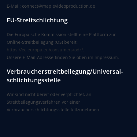
E-Mail: connect@maplevideoproduction.de
EU-Streitschlichtung
Die Europäische Kommission stellt eine Plattform zur
Online-Streitbeilegung (OS) bereit:
https://ec.europa.eu/consumers/odr/
.
Unsere E-Mail-Adresse finden Sie oben im Impressum.
Verbraucher­streit­beilegung/Universal­
schlichtungs­stelle
Wir sind nicht bereit oder verpflichtet, an
Streitbeilegungsverfahren vor einer
Verbraucherschlichtungsstelle teilzunehmen.